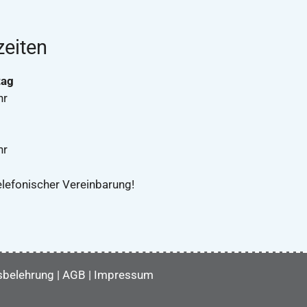
eiten
tag
hr
hr
elefonischer Vereinbarung!
sbelehrung
|
AGB
|
Impressum