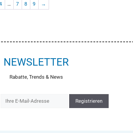
4
…
7
8
9
→
NEWSLETTER
Rabatte, Trends & News
: