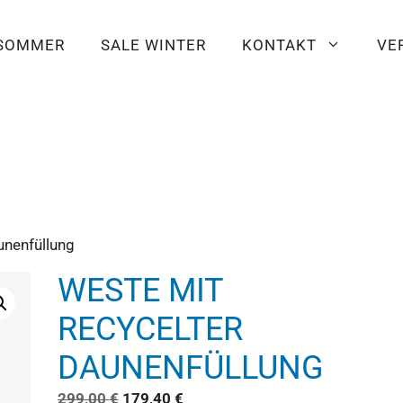
 SOMMER
SALE WINTER
KONTAKT
VE
unenfüllung
WESTE MIT
RECYCELTER
DAUNENFÜLLUNG
299,00
€
179,40
€